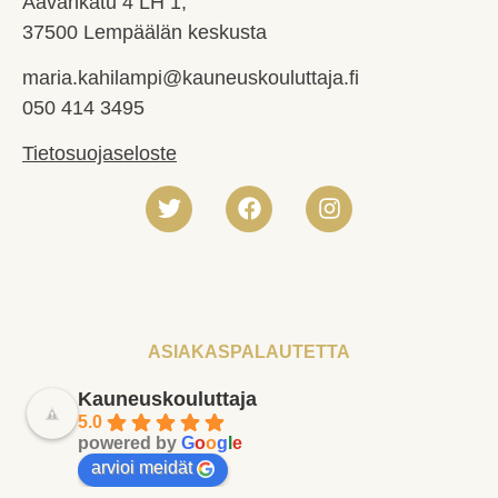
Aavankatu 4 LH 1,
37500 Lempäälän keskusta
maria.kahilampi@kauneuskouluttaja.fi
050 414 3495
Tietosuojaseloste
ASIAKASPALAUTETTA
Kauneuskouluttaja
5.0
powered by
G
o
o
g
l
e
arvioi meidät