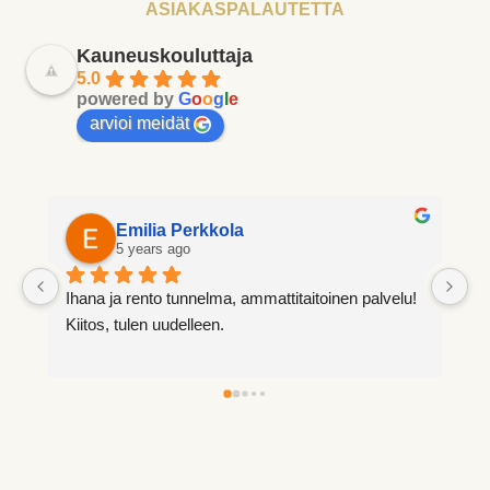
ASIAKASPALAUTETTA
Kauneuskouluttaja
5.0
powered by
G
o
o
g
l
e
arvioi meidät
Emilia Perkkola
5 years ago
Ihana ja rento tunnelma, ammattitaitoinen palvelu! 
Aina
Kiitos, tulen uudelleen. 