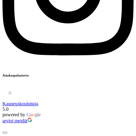
Asiakaspalautetta
Kauneuskouluttaja
5.0
powered by
G
o
o
g
l
e
arvioi meidät