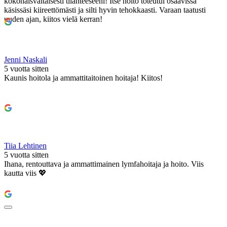
kokonaisvaltaisesti tilanteeseeni! Itse hoito toteutui osaavissa
käsissäsi kiireettömästi ja silti hyvin tehokkaasti. Varaan taatusti
uuden ajan, kiitos vielä kerran!
Jenni Naskali
5 vuotta sitten
Kaunis hoitola ja ammattitaitoinen hoitaja! Kiitos!
Tiia Lehtinen
5 vuotta sitten
Ihana, rentouttava ja ammattimainen lymfahoitaja ja hoito. Viis
kautta viis 💖