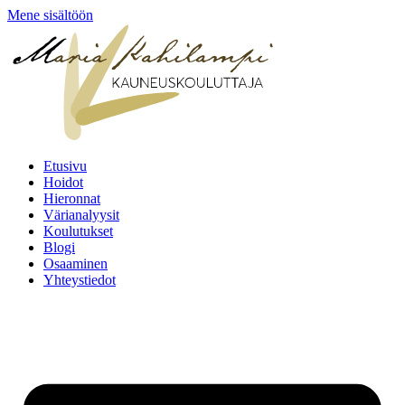
Mene sisältöön
Etusivu
Hoidot
Hieronnat
Värianalyysit
Koulutukset
Blogi
Osaaminen
Yhteystiedot