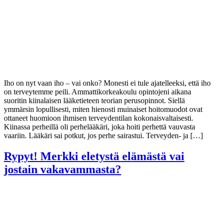
Iho on nyt vaan iho – vai onko? Monesti ei tule ajatelleeksi, että iho
on terveytemme peili. Ammattikorkeakoulu opintojeni aikana
suoritin kiinalaisen lääketieteen teorian perusopinnot. Siellä
ymmärsin lopullisesti, miten hienosti muinaiset hoitomuodot ovat
ottaneet huomioon ihmisen terveydentilan kokonaisvaltaisesti.
Kiinassa perheillä oli perhelääkäri, joka hoiti perhettä vauvasta
vaariin. Lääkäri sai potkut, jos perhe sairastui. Terveyden- ja […]
Rypyt! Merkki eletystä elämästä vai
jostain vakavammasta?