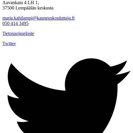
Aavankatu 4 LH 1,
37500 Lempäälän keskusta
maria.kahilampi@kauneuskouluttaja.fi
050 414 3495
Tietosuojaseloste
Twitter