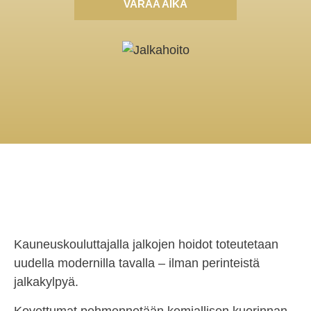
VARAA AIKA
Kauneuskouluttajalla jalkojen hoidot toteutetaan
uudella modernilla tavalla – ilman perinteistä
jalkakylpyä.
Kovettumat pehmennetään kemiallisen kuorinnan