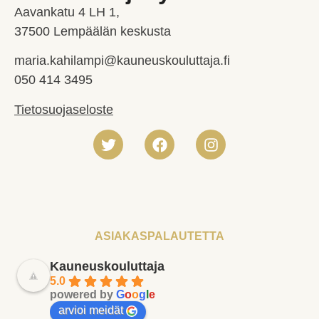
Aavankatu 4 LH 1,
37500 Lempäälän keskusta
maria.kahilampi@kauneuskouluttaja.fi
050 414 3495
Tietosuojaseloste
ASIAKASPALAUTETTA
Kauneuskouluttaja
5.0
powered by
G
o
o
g
l
e
arvioi meidät