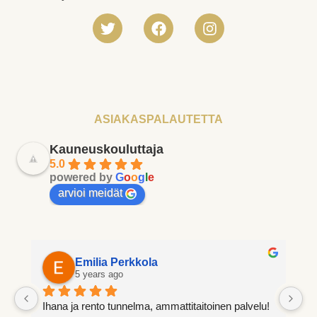
ASIAKASPALAUTETTA
Kauneuskouluttaja
5.0
powered by
G
o
o
g
l
e
arvioi meidät
Tuula Auranen
5 years ago
itaitoinen palvelu! 
Aina miellyttävä käydä.Ei koskaan kiireen 