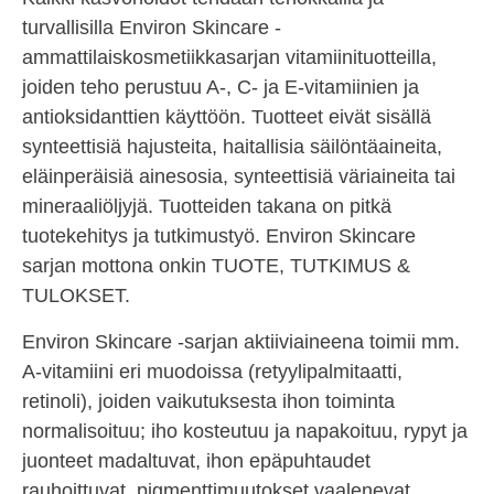
turvallisilla Environ Skincare -
ammattilaiskosmetiikkasarjan vitamiinituotteilla,
joiden teho perustuu A-, C- ja E-vitamiinien ja
antioksidanttien käyttöön. Tuotteet eivät sisällä
synteettisiä hajusteita, haitallisia säilöntäaineita,
eläinperäisiä ainesosia, synteettisiä väriaineita tai
mineraaliöljyjä. Tuotteiden takana on pitkä
tuotekehitys ja tutkimustyö. Environ Skincare
sarjan mottona onkin TUOTE, TUTKIMUS &
TULOKSET.
Environ Skincare -sarjan aktiiviaineena toimii mm.
A-vitamiini eri muodoissa (retyylipalmitaatti,
retinoli), joiden vaikutuksesta ihon toiminta
normalisoituu; iho kosteutuu ja napakoituu, rypyt ja
juonteet madaltuvat, ihon epäpuhtaudet
rauhoittuvat, pigmenttimuutokset vaalenevat.