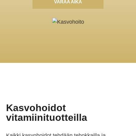
VARAA AIKA
Kasvohoidot
vitamiinituotteilla
Kaikki kasvohoidot tehdään tehokkailla ja