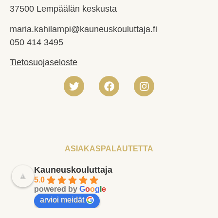
37500 Lempäälän keskusta
maria.kahilampi@kauneuskouluttaja.fi
050 414 3495
Tietosuojaseloste
ASIAKASPALAUTETTA
Kauneuskouluttaja
5.0
powered by
G
o
o
g
l
e
arvioi meidät