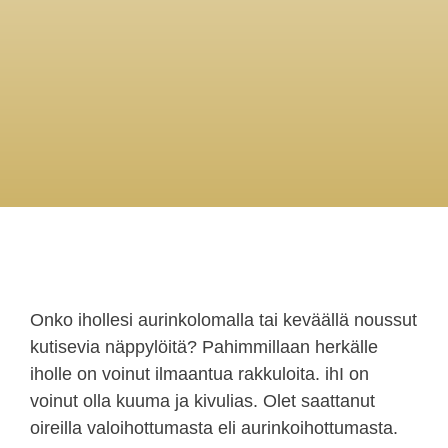
Onko ihollesi aurinkolomalla tai keväällä noussut
kutisevia näppylöitä? Pahimmillaan herkälle
iholle on voinut ilmaantua rakkuloita. ihI on
voinut olla kuuma ja kivulias. Olet saattanut
oireilla valoihottumasta eli aurinkoihottumasta.