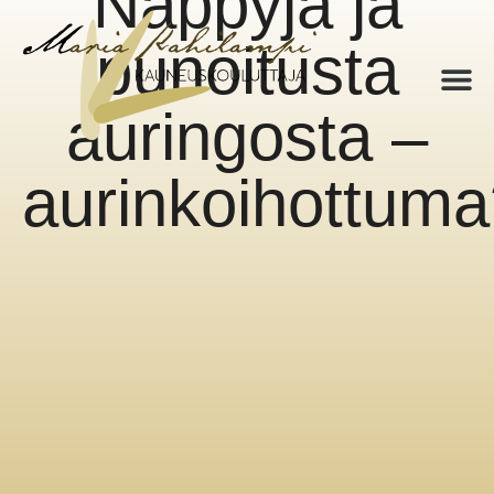
Näppyjä ja
punoitusta
auringosta –
aurinkoihottum