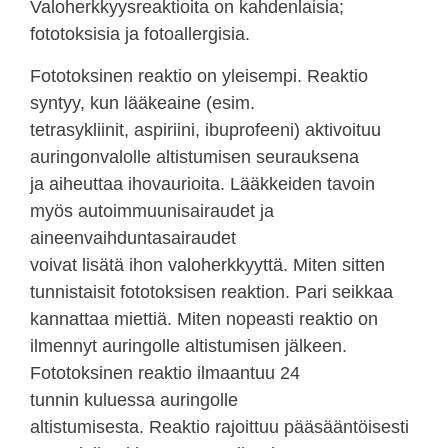
Valoherkkyysreaktioita on kahdenlaisia;
fototoksisia ja fotoallergisia.
Fototoksinen reaktio on yleisempi. Reaktio
syntyy, kun lääkeaine (esim.
tetrasykliinit, aspiriini, ibuprofeeni) aktivoituu
auringonvalolle altistumisen seurauksena
ja aiheuttaa ihovaurioita. Lääkkeiden tavoin
myös autoimmuunisairaudet ja
aineenvaihduntasairaudet
voivat lisätä ihon valoherkkyyttä. Miten sitten
tunnistaisit fototoksisen reaktion. Pari seikkaa
kannattaa miettiä. Miten nopeasti reaktio on
ilmennyt auringolle altistumisen jälkeen.
Fototoksinen reaktio ilmaantuu
24
tunnin
kuluessa auringolle
altistumisesta.
Reaktio rajoittuu pääsääntöisesti