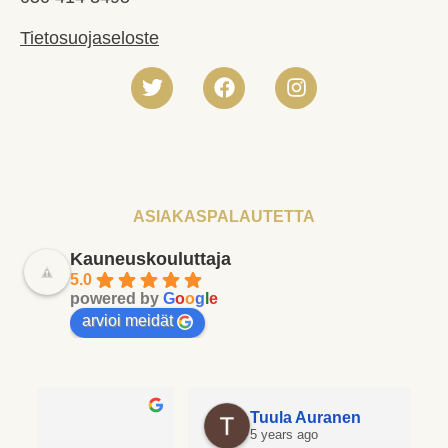
Tietosuojaseloste
ASIAKASPALAUTETTA
Kauneuskouluttaja
5.0
powered by
G
o
o
g
l
e
arvioi meidät
Tuula Auranen
5 years ago