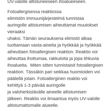
UV-valolle
altistuneeseen ihoalueeseen.
Fotoallergisessa reaktiossa
elimistön immuunijärjestelmä tunnistaa
auringolle altistumisen aiheuttamat muutokset
vieraaksi
uhaksi. Tämän seurauksena elimistö alkaa
tuottamaan vasta-aineita ja hyökkää ja hyökkää
aiheuttaen fotoallergisen reaktion. Reaktio voi
aiheuttaa ihottumaa, rakkuloita ja jopa tihkuvia
ihoalueita. Miten sitten tunnistaisit fotoallergisen
reaktion. Tässäkin pari seikkaa huomioiden voi
päätellä jotain.
Fotoallerginen reaktio voi
kehittyä 1-3 päivää auringolle
ja
valoherkistävälle aineelle altistumisen
jälkeen.
Reaktio voi
ilmaantua myös UV-valolle
altistumattomalle alueelle.