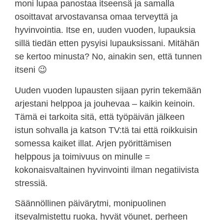
moni lupaa panostaa itseensä ja samalla
osoittavat arvostavansa omaa terveyttä ja
hyvinvointia. Itse en, uuden vuoden, lupauksia
sillä tiedän etten pysyisi lupauksissani. Mitähän
se kertoo minusta? No, ainakin sen, että tunnen
itseni 😉
Uuden vuoden lupausten sijaan pyrin tekemään
arjestani helppoa ja jouhevaa – kaikin keinoin.
Tämä ei tarkoita sitä, että työpäivän jälkeen
istun sohvalla ja katson TV:tä tai että roikkuisin
somessa kaiket illat. Arjen pyörittämisen
helppous ja toimivuus on minulle =
kokonaisvaltainen hyvinvointi ilman negatiivista
stressiä.
Säännöllinen päivärytmi, monipuolinen
itsevalmistettu ruoka, hyvät yöunet, perheen