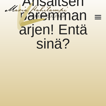
Ansaitsen
paremman
arjen! Entä
sinä?