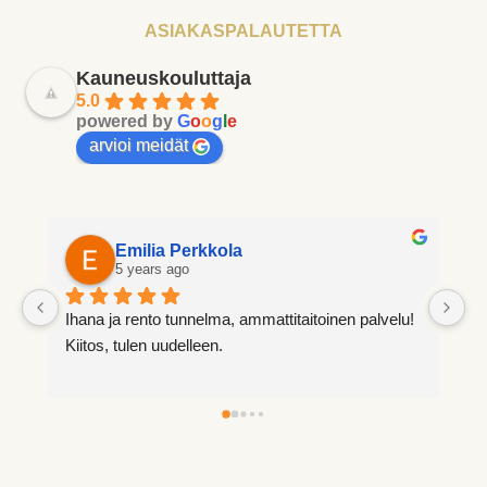
ASIAKASPALAUTETTA
Kauneuskouluttaja
5.0
powered by
G
o
o
g
l
e
arvioi meidät
Emilia Perkkola
Tuula Au
5 years ago
5 years ago
ja rento tunnelma, ammattitaitoinen palvelu! 
Aina miellyttävä 
 tulen uudelleen. 