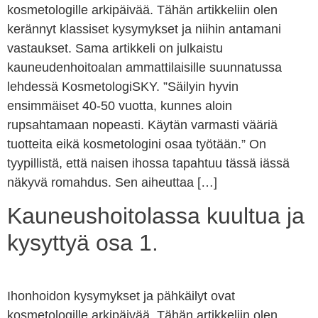
kosmetologille arkipäivää. Tähän artikkeliin olen
kerännyt klassiset kysymykset ja niihin antamani
vastaukset. Sama artikkeli on julkaistu
kauneudenhoitoalan ammattilaisille suunnatussa
lehdessä KosmetologiSKY. ”Säilyin hyvin
ensimmäiset 40-50 vuotta, kunnes aloin
rupsahtamaan nopeasti. Käytän varmasti vääriä
tuotteita eikä kosmetologini osaa työtään.” On
tyypillistä, että naisen ihossa tapahtuu tässä iässä
näkyvä romahdus. Sen aiheuttaa […]
Kauneushoitolassa kuultua ja
kysyttyä osa 1.
Ihonhoidon kysymykset ja pähkäilyt ovat
kosmetologille arkipäivää. Tähän artikkeliin olen