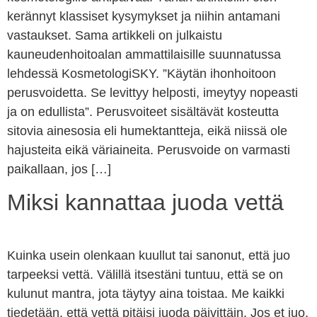
kerännyt klassiset kysymykset ja niihin antamani
vastaukset. Sama artikkeli on julkaistu
kauneudenhoitoalan ammattilaisille suunnatussa
lehdessä KosmetologiSKY. ”Käytän ihonhoitoon
perusvoidetta. Se levittyy helposti, imeytyy nopeasti
ja on edullista”. Perusvoiteet sisältävät kosteutta
sitovia ainesosia eli humektantteja, eikä niissä ole
hajusteita eikä väriaineita. Perusvoide on varmasti
paikallaan, jos […]
Miksi kannattaa juoda vettä
Kuinka usein olenkaan kuullut tai sanonut, että juo
tarpeeksi vettä. Välillä itsestäni tuntuu, että se on
kulunut mantra, jota täytyy aina toistaa. Me kaikki
tiedetään, että vettä pitäisi juoda päivittäin. Jos et juo,