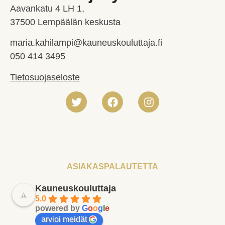
Aavankatu 4 LH 1,
37500 Lempäälän keskusta
maria.kahilampi@kauneuskouluttaja.fi
050 414 3495
Tietosuojaseloste
ASIAKASPALAUTETTA
Kauneuskouluttaja
5.0
powered by
G
o
o
g
l
e
arvioi meidät